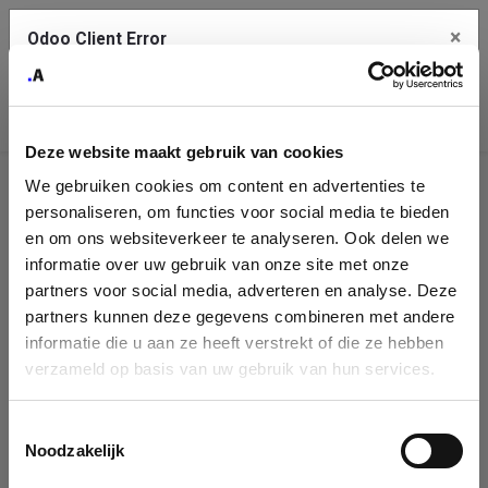
×
Odoo Client Error
Contact Us
An error
Copy the full error to clipboard
occurred
Deze website maakt gebruik van cookies
Please use the copy button to report the error to your support
We gebruiken cookies om content en advertenties te
service.
Company
personaliseren, om functies voor social media te bieden
Identification
en om ons websiteverkeer te analyseren. Ook delen we
informatie over uw gebruik van onze site met onze
See details
Please fill in your company details
partners voor social media, adverteren en analyse. Deze
partners kunnen deze gegevens combineren met andere
informatie die u aan ze heeft verstrekt of die ze hebben
Ok
You can search a company in our database by name, VAT or
verzameld op basis van uw gebruik van hun services.
enterprise ID. When a company is selected it will auto-complete the
form. If you don't find your company in our database, you can create
a new company record with the button below.
Toestemmingsselectie
Noodzakelijk
Company Name