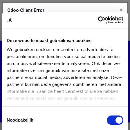
×
Odoo Client Error
Contact Us
An error
Copy the full error to clipboard
occurred
Deze website maakt gebruik van cookies
Please use the copy button to report the error to your support
Events
We gebruiken cookies om content en advertenties te
service.
personaliseren, om functies voor social media te bieden
en om ons websiteverkeer te analyseren. Ook delen we
Tech Belgium
CMIB
informatie over uw gebruik van onze site met onze
See details
partners voor social media, adverteren en analyse. Deze
Upcoming Events
partners kunnen deze gegevens combineren met andere
informatie die u aan ze heeft verstrekt of die ze hebben
Ok
All countries
verzameld op basis van uw gebruik van hun services.
Toestemmingsselectie
Noodzakelijk