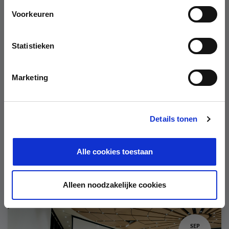
Voorkeuren
SEP
Statistieken
03
Marketing
Details tonen
Connect & Network
TechTalk: Learn How Isabel Used Agentic AI to Improve Their Customer Service
Alle cookies toestaan
September 3, 2026
-
5:30 PM
Bruxelles
,
Belgium
Alleen noodzakelijke cookies
SEP