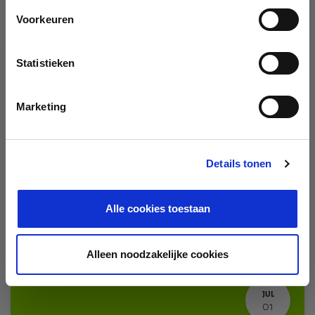
Voorkeuren
FEB
Statistieken
01
Marketing
Details tonen
e-Learning
Customs and Trade e-learning
Alle cookies toestaan
February 1, 2022
-
12:00 AM
Alleen noodzakelijke cookies
JUL
01