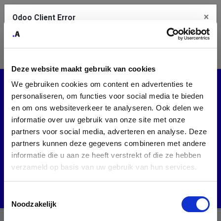
×
Odoo Client Error
Contact Us
An error
Copy the full error to clipboard
occurred
Deze website maakt gebruik van cookies
Please use the copy button to report the error to your support
Events
We gebruiken cookies om content en advertenties te
service.
personaliseren, om functies voor social media te bieden
en om ons websiteverkeer te analyseren. Ook delen we
Tech Belgium
CMIB
informatie over uw gebruik van onze site met onze
See details
partners voor social media, adverteren en analyse. Deze
Upcoming Events
partners kunnen deze gegevens combineren met andere
informatie die u aan ze heeft verstrekt of die ze hebben
Ok
Switzerland
verzameld op basis van uw gebruik van hun services.
Toestemmingsselectie
Noodzakelijk