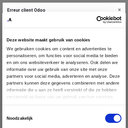
×
Erreur client Odoo
Contact Us
Copiez l'erreur complète dans le presse-papier
Deze website maakt gebruik van cookies
Une erreur s'est produite
We gebruiken cookies om content en advertenties te
Utilisez le bouton Copier pour reporter cette erreur à votre
Assistance
service de support.
personaliseren, om functies voor social media te bieden
en om ons websiteverkeer te analyseren. Ook delen we
Il n'y a aucune équipe d'assistance publique à montrer.
informatie over uw gebruik van onze site met onze
Voir les détails
partners voor social media, adverteren en analyse. Deze
partners kunnen deze gegevens combineren met andere
informatie die u aan ze heeft verstrekt of die ze hebben
Ok
verzameld op basis van uw gebruik van hun services.
Toestemmingsselectie
Noodzakelijk