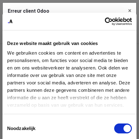
×
Erreur client Odoo
Contact Us
Copiez l'erreur complète dans le presse-papier
Deze website maakt gebruik van cookies
Une erreur s'est produite
We gebruiken cookies om content en advertenties te
Utilisez le bouton Copier pour reporter cette erreur à votre
Assistance
service de support.
personaliseren, om functies voor social media te bieden
en om ons websiteverkeer te analyseren. Ook delen we
Il n'y a aucune équipe d'assistance publique à montrer.
informatie over uw gebruik van onze site met onze
Voir les détails
partners voor social media, adverteren en analyse. Deze
partners kunnen deze gegevens combineren met andere
informatie die u aan ze heeft verstrekt of die ze hebben
Ok
verzameld op basis van uw gebruik van hun services.
Toestemmingsselectie
Noodzakelijk