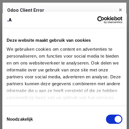
×
Odoo Client Error
Contact Us
An error
Copy the full error to clipboard
occurred
Deze website maakt gebruik van cookies
Please use the copy button to report the error to your support
We gebruiken cookies om content en advertenties te
service.
Helpdesk
personaliseren, om functies voor social media te bieden
en om ons websiteverkeer te analyseren. Ook delen we
There is no public Helpdesk team to show.
informatie over uw gebruik van onze site met onze
See details
partners voor social media, adverteren en analyse. Deze
partners kunnen deze gegevens combineren met andere
informatie die u aan ze heeft verstrekt of die ze hebben
Ok
verzameld op basis van uw gebruik van hun services.
Toestemmingsselectie
Noodzakelijk