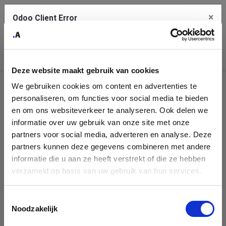
×
Odoo Client Error
Contact Us
An error
Copy the full error to clipboard
occurred
Deze website maakt gebruik van cookies
Please use the copy button to report the error to your support
We gebruiken cookies om content en advertenties te
service.
Helpdesk
personaliseren, om functies voor social media te bieden
en om ons websiteverkeer te analyseren. Ook delen we
There is no public Helpdesk team to show.
informatie over uw gebruik van onze site met onze
See details
partners voor social media, adverteren en analyse. Deze
partners kunnen deze gegevens combineren met andere
informatie die u aan ze heeft verstrekt of die ze hebben
Ok
verzameld op basis van uw gebruik van hun services.
Toestemmingsselectie
Noodzakelijk