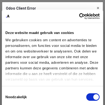
×
Odoo Client Error
Contact Us
An error
Copy the full error to clipboard
occurred
Deze website maakt gebruik van cookies
Please use the copy button to report the error to your support
We gebruiken cookies om content en advertenties te
service.
Helpdesk
personaliseren, om functies voor social media te bieden
en om ons websiteverkeer te analyseren. Ook delen we
There is no public Helpdesk team to show.
informatie over uw gebruik van onze site met onze
See details
partners voor social media, adverteren en analyse. Deze
partners kunnen deze gegevens combineren met andere
informatie die u aan ze heeft verstrekt of die ze hebben
Ok
verzameld op basis van uw gebruik van hun services.
Toestemmingsselectie
Noodzakelijk