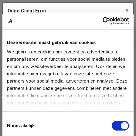
×
Odoo Client Error
Contact Us
An error
Copy the full error to clipboard
occurred
Deze website maakt gebruik van cookies
Please use the copy button to report the error to your support
We gebruiken cookies om content en advertenties te
service.
Helpdesk
personaliseren, om functies voor social media te bieden
en om ons websiteverkeer te analyseren. Ook delen we
There is no public Helpdesk team to show.
informatie over uw gebruik van onze site met onze
See details
partners voor social media, adverteren en analyse. Deze
partners kunnen deze gegevens combineren met andere
informatie die u aan ze heeft verstrekt of die ze hebben
Ok
verzameld op basis van uw gebruik van hun services.
Toestemmingsselectie
Noodzakelijk