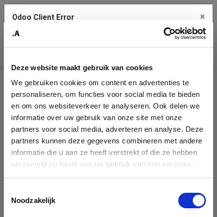
×
Odoo Client Error
Contact Us
An error
Copy the full error to clipboard
occurred
Deze website maakt gebruik van cookies
Please use the copy button to report the error to your support
We gebruiken cookies om content en advertenties te
service.
Helpdesk
personaliseren, om functies voor social media te bieden
en om ons websiteverkeer te analyseren. Ook delen we
There is no public Helpdesk team to show.
informatie over uw gebruik van onze site met onze
See details
partners voor social media, adverteren en analyse. Deze
partners kunnen deze gegevens combineren met andere
informatie die u aan ze heeft verstrekt of die ze hebben
Ok
verzameld op basis van uw gebruik van hun services.
Toestemmingsselectie
Noodzakelijk