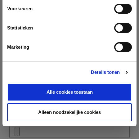
Voorkeuren
Your Email
*
Statistieken
Your Phone Number
*
Marketing
Details tonen
Short Introduction
Alle cookies toestaan
Alleen noodzakelijke cookies
Resume