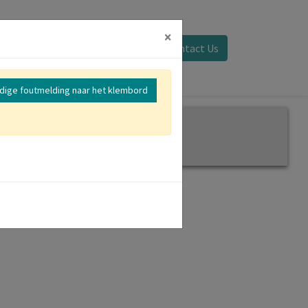
×
Aanmelden
Contact Us
edige foutmelding naar het klembord