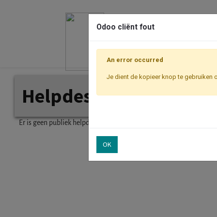
Odoo cliënt fout
An error occurred
Je dient de kopieer knop te gebruiken 
Helpdesk
Er is geen publiek helpdesk team om te tonen.
OK