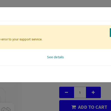
 error to your support service.
See details
Functional Workgr
0.00
€
ADD TO CART