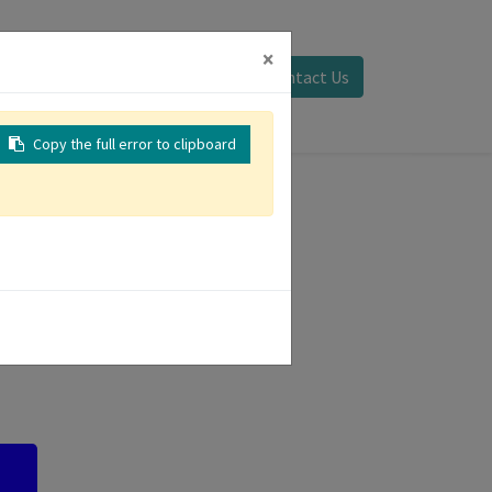
×
Sign in
Contact Us
Copy the full error to clipboard
oups Event