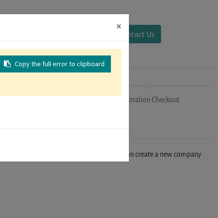
×
Sign in
Contact Us
Copy the full error to clipboard
Tracks
Registration Checkout
n't find your company in our database, you can create a new company