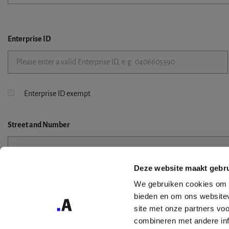
Enterprise ID
Enterprise ID exempt
Street
and Number
Deze website maakt gebru
Street 2
We gebruiken cookies om c
bieden en om ons websitev
site met onze partners vo
combineren met andere inf