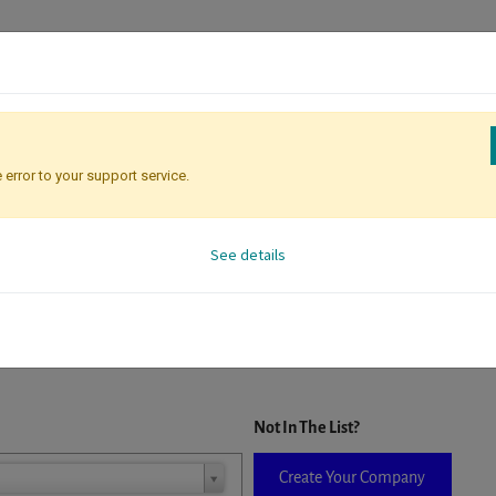
 error to your support service.
Attendee Identification
See details
D. When a company is selected it will auto-complete the form. If you do
Not In The List?
Create Your Company