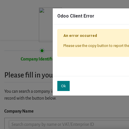
Odoo Client Error
An error occurred
Please use the copy button to report the
Company Identification
Registration
Please fill in your company details
Ok
You can search a company in our database by name, VAT or enterprise I
record with the button below.
Company Name
Company
Search company by name or VAT/Enterprise ID
Name