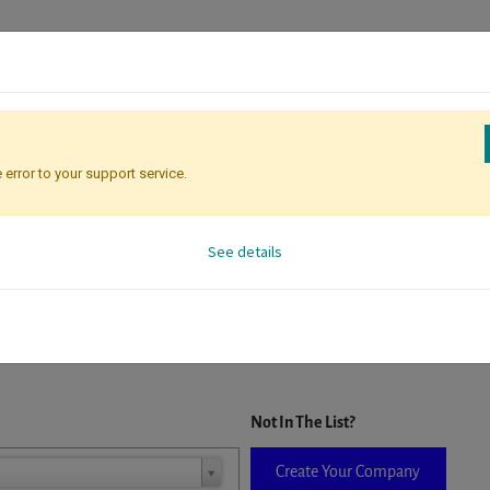
 error to your support service.
Attendee Identification
See details
D. When a company is selected it will auto-complete the form. If you do
Not In The List?
Create Your Company