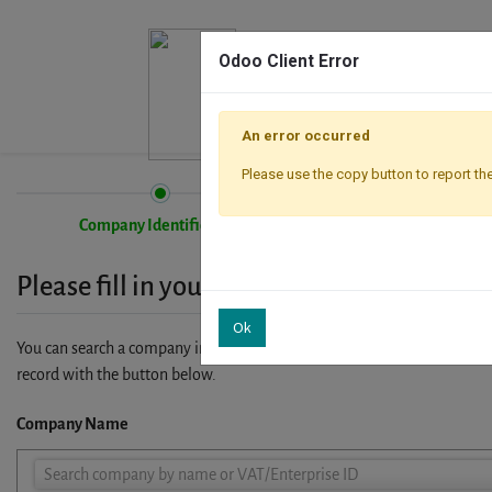
Odoo Client Error
An error occurred
Please use the copy button to report the
Company Identification
Registration
Please fill in your company details
Ok
You can search a company in our database by name, VAT or enterprise I
record with the button below.
Company Name
Company
Search company by name or VAT/Enterprise ID
Name