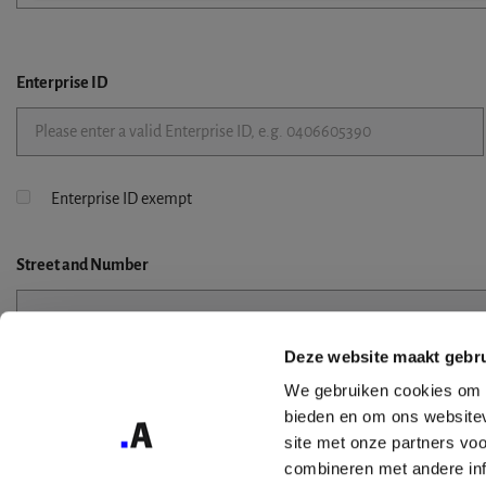
Enterprise ID
Enterprise ID exempt
Street
and Number
Deze website maakt gebru
Street 2
We gebruiken cookies om c
bieden en om ons websitev
site met onze partners vo
combineren met andere inf