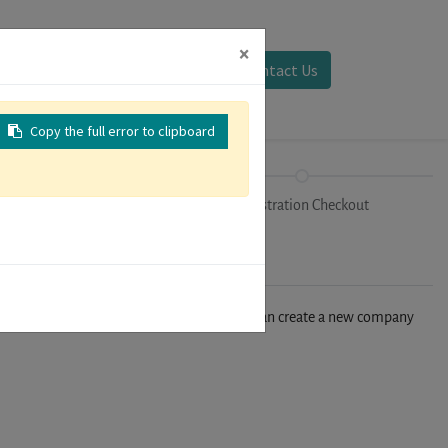
×
Sign in
Contact Us
Copy the full error to clipboard
Tracks
Registration Checkout
n't find your company in our database, you can create a new company