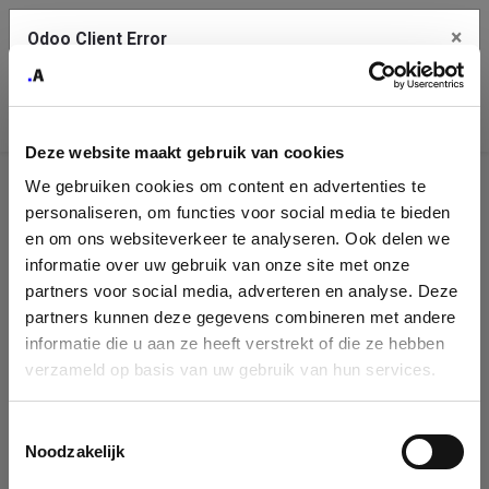
×
Odoo Client Error
Contact Us
An error
Copy the full error to clipboard
occurred
Deze website maakt gebruik van cookies
Please use the copy button to report the error to your support
We gebruiken cookies om content en advertenties te
service.
Company
personaliseren, om functies voor social media te bieden
Identification
en om ons websiteverkeer te analyseren. Ook delen we
informatie over uw gebruik van onze site met onze
See details
Please fill in your company details
partners voor social media, adverteren en analyse. Deze
partners kunnen deze gegevens combineren met andere
informatie die u aan ze heeft verstrekt of die ze hebben
Ok
You can search a company in our database by name, VAT or
verzameld op basis van uw gebruik van hun services.
enterprise ID. When a company is selected it will auto-complete the
form. If you don't find your company in our database, you can create
a new company record with the button below.
Toestemmingsselectie
Noodzakelijk
Company Name