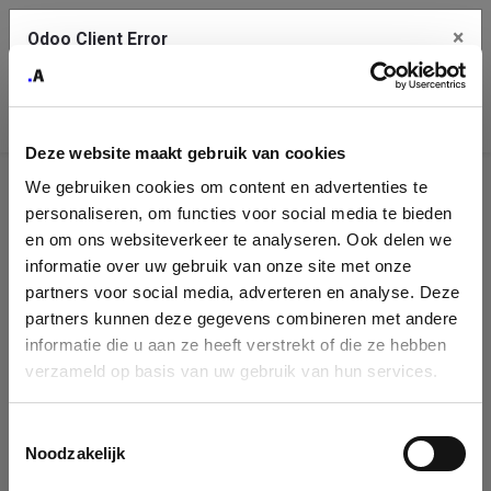
×
Odoo Client Error
Contact Us
An error
Copy the full error to clipboard
occurred
Deze website maakt gebruik van cookies
Please use the copy button to report the error to your support
We gebruiken cookies om content en advertenties te
service.
Company
personaliseren, om functies voor social media te bieden
Identification
en om ons websiteverkeer te analyseren. Ook delen we
informatie over uw gebruik van onze site met onze
See details
Please fill in your company details
partners voor social media, adverteren en analyse. Deze
partners kunnen deze gegevens combineren met andere
informatie die u aan ze heeft verstrekt of die ze hebben
Ok
You can search a company in our database by name, VAT or
verzameld op basis van uw gebruik van hun services.
enterprise ID. When a company is selected it will auto-complete the
form. If you don't find your company in our database, you can create
a new company record with the button below.
Toestemmingsselectie
Noodzakelijk
Company Name