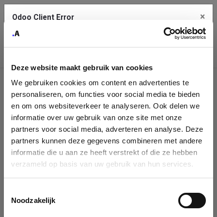
×
Odoo Client Error
Contact Us
An error
Copy the full error to clipboard
occurred
Deze website maakt gebruik van cookies
Please use the copy button to report the error to your support
We gebruiken cookies om content en advertenties te
service.
Company
personaliseren, om functies voor social media te bieden
Identification
en om ons websiteverkeer te analyseren. Ook delen we
informatie over uw gebruik van onze site met onze
See details
Please fill in your company details
partners voor social media, adverteren en analyse. Deze
partners kunnen deze gegevens combineren met andere
informatie die u aan ze heeft verstrekt of die ze hebben
Ok
You can search a company in our database by name, VAT or
verzameld op basis van uw gebruik van hun services.
enterprise ID. When a company is selected it will auto-complete the
form. If you don't find your company in our database, you can create
a new company record with the button below.
Toestemmingsselectie
Noodzakelijk
Company Name