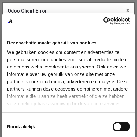
×
Odoo Client Error
Contact Us
An error
Copy the full error to clipboard
occurred
Deze website maakt gebruik van cookies
Please use the copy button to report the error to your support
We gebruiken cookies om content en advertenties te
service.
Company
personaliseren, om functies voor social media te bieden
Identification
en om ons websiteverkeer te analyseren. Ook delen we
informatie over uw gebruik van onze site met onze
See details
Please fill in your company details
partners voor social media, adverteren en analyse. Deze
partners kunnen deze gegevens combineren met andere
informatie die u aan ze heeft verstrekt of die ze hebben
Ok
You can search a company in our database by name, VAT or
verzameld op basis van uw gebruik van hun services.
enterprise ID. When a company is selected it will auto-complete the
form. If you don't find your company in our database, you can create
a new company record with the button below.
Toestemmingsselectie
Noodzakelijk
Company Name