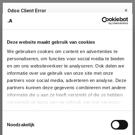
×
Odoo Client Error
Contact Us
An error
Copy the full error to clipboard
occurred
Deze website maakt gebruik van cookies
Please use the copy button to report the error to your support
We gebruiken cookies om content en advertenties te
service.
Company
personaliseren, om functies voor social media te bieden
Identification
en om ons websiteverkeer te analyseren. Ook delen we
informatie over uw gebruik van onze site met onze
See details
Please fill in your company details
partners voor social media, adverteren en analyse. Deze
partners kunnen deze gegevens combineren met andere
informatie die u aan ze heeft verstrekt of die ze hebben
Ok
You can search a company in our database by name, VAT or
verzameld op basis van uw gebruik van hun services.
enterprise ID. When a company is selected it will auto-complete the
form. If you don't find your company in our database, you can create
a new company record with the button below.
Toestemmingsselectie
Noodzakelijk
Company Name