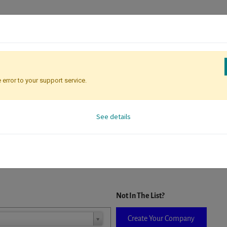
 error to your support service.
Registration
Attendee Identificati
See details
D. When a company is selected it will auto-complete the form. If you do
Not In The List?
Create Your Company