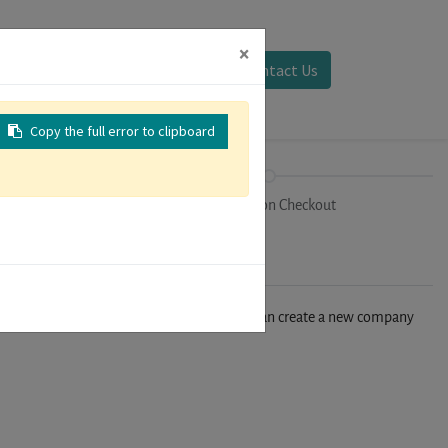
×
Sign in
Contact Us
Copy the full error to clipboard
on
Registration Checkout
n't find your company in our database, you can create a new company