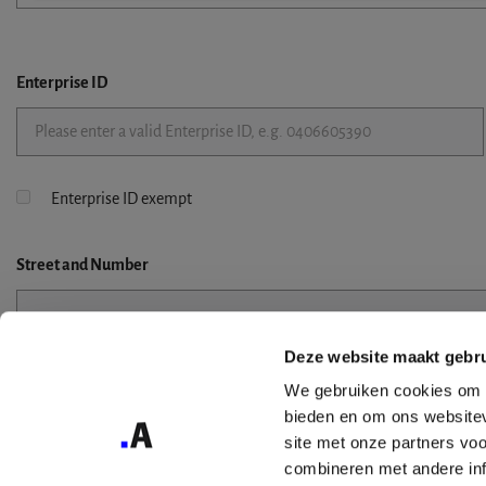
Enterprise ID
Enterprise ID exempt
Street
and Number
Deze website maakt gebru
Street 2
We gebruiken cookies om c
bieden en om ons websitev
site met onze partners vo
combineren met andere inf