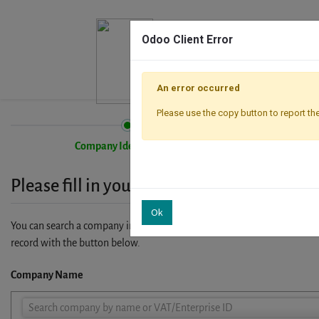
Odoo Client Error
An error occurred
Please use the copy button to report the
Company Identification
Please fill in your company details
Ok
You can search a company in our database by name, VAT or enterprise I
record with the button below.
Company Name
Company
Search company by name or VAT/Enterprise ID
Name