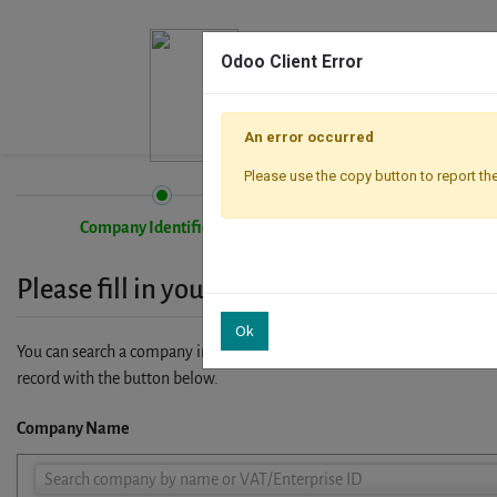
Odoo Client Error
An error occurred
Please use the copy button to report the
Company Identification
Registration
Please fill in your company details
Ok
You can search a company in our database by name, VAT or enterprise I
record with the button below.
Company Name
Company
Search company by name or VAT/Enterprise ID
Name