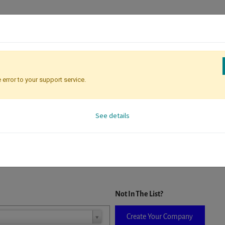
 error to your support service.
Attendee Identification
See details
D. When a company is selected it will auto-complete the form. If you do
Not In The List?
Create Your Company