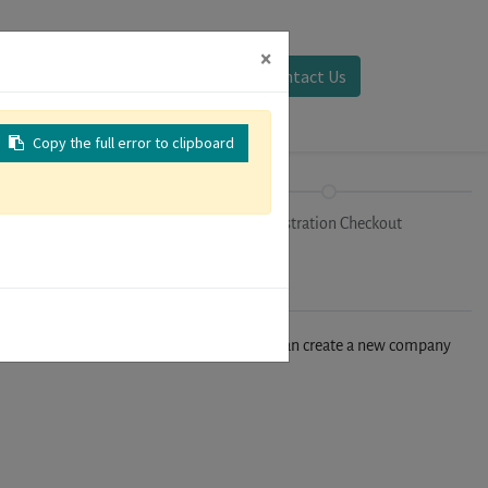
×
Sign in
Contact Us
Copy the full error to clipboard
Tracks
Registration Checkout
n't find your company in our database, you can create a new company