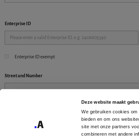
Enterprise ID
Enterprise ID exempt
Street
and Number
Deze website maakt gebru
Street 2
We gebruiken cookies om c
bieden en om ons websitev
site met onze partners vo
combineren met andere inf