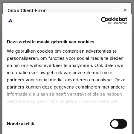
×
Odoo Client Error
Contact Us
An error
Copy the full error to clipboard
occurred
Deze website maakt gebruik van cookies
Please use the copy button to report the error to your support
We gebruiken cookies om content en advertenties te
service.
Company
personaliseren, om functies voor social media te bieden
Identification
en om ons websiteverkeer te analyseren. Ook delen we
informatie over uw gebruik van onze site met onze
See details
Please fill in your company details
partners voor social media, adverteren en analyse. Deze
partners kunnen deze gegevens combineren met andere
informatie die u aan ze heeft verstrekt of die ze hebben
Ok
You can search a company in our database by name, VAT or
verzameld op basis van uw gebruik van hun services.
enterprise ID. When a company is selected it will auto-complete the
form. If you don't find your company in our database, you can create
a new company record with the button below.
Toestemmingsselectie
Noodzakelijk
Company Name