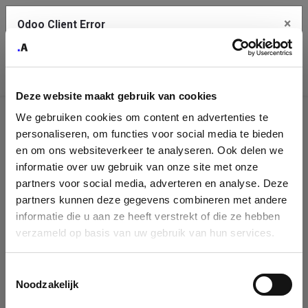
×
Odoo Client Error
Contact Us
An error
Copy the full error to clipboard
occurred
Deze website maakt gebruik van cookies
Please use the copy button to report the error to your support
We gebruiken cookies om content en advertenties te
service.
Company
personaliseren, om functies voor social media te bieden
Identification
en om ons websiteverkeer te analyseren. Ook delen we
informatie over uw gebruik van onze site met onze
See details
Please fill in your company details
partners voor social media, adverteren en analyse. Deze
partners kunnen deze gegevens combineren met andere
informatie die u aan ze heeft verstrekt of die ze hebben
Ok
You can search a company in our database by name, VAT or
verzameld op basis van uw gebruik van hun services.
enterprise ID. When a company is selected it will auto-complete the
form. If you don't find your company in our database, you can create
a new company record with the button below.
Toestemmingsselectie
Noodzakelijk
Company Name