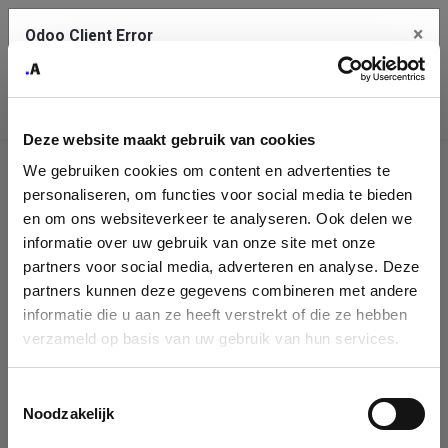
×
Odoo Client Error
Contact Us
An error
Copy the full error to clipboard
occurred
Deze website maakt gebruik van cookies
Please use the copy button to report the error to your support
We gebruiken cookies om content en advertenties te
service.
Company
personaliseren, om functies voor social media te bieden
Identification
en om ons websiteverkeer te analyseren. Ook delen we
informatie over uw gebruik van onze site met onze
See details
Please fill in your company details
partners voor social media, adverteren en analyse. Deze
partners kunnen deze gegevens combineren met andere
informatie die u aan ze heeft verstrekt of die ze hebben
Ok
You can search a company in our database by name, VAT or
verzameld op basis van uw gebruik van hun services.
enterprise ID. When a company is selected it will auto-complete the
form. If you don't find your company in our database, you can create
a new company record with the button below.
Toestemmingsselectie
Noodzakelijk
Company Name