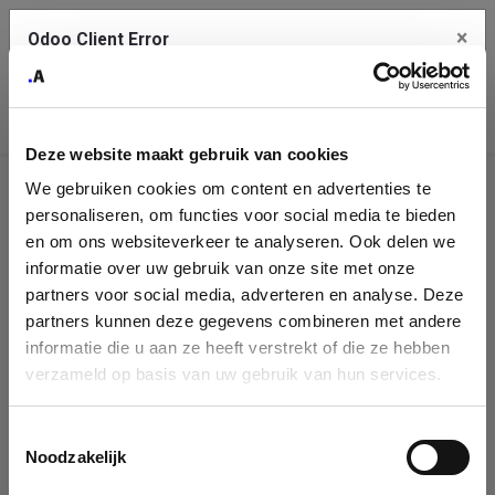
×
Odoo Client Error
Contact Us
An error
Copy the full error to clipboard
occurred
Deze website maakt gebruik van cookies
Please use the copy button to report the error to your support
We gebruiken cookies om content en advertenties te
service.
Company
personaliseren, om functies voor social media te bieden
Identification
en om ons websiteverkeer te analyseren. Ook delen we
informatie over uw gebruik van onze site met onze
See details
Please fill in your company details
partners voor social media, adverteren en analyse. Deze
partners kunnen deze gegevens combineren met andere
informatie die u aan ze heeft verstrekt of die ze hebben
Ok
You can search a company in our database by name, VAT or
verzameld op basis van uw gebruik van hun services.
enterprise ID. When a company is selected it will auto-complete the
form. If you don't find your company in our database, you can create
a new company record with the button below.
Toestemmingsselectie
Noodzakelijk
Company Name