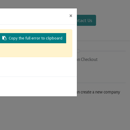
×
Sign in
Contact Us
Copy the full error to clipboard
on
Registration Checkout
n't find your company in our database, you can create a new company