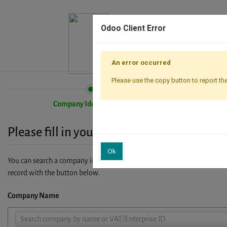
Odoo Client Error
An error occurred
Please use the copy button to report the
Company Identification
Please fill in your company details
Ok
You can search a company in our database by name, VAT or enterprise I
record with the button below.
Company Name
Company
Search company by name or VAT/Enterprise ID
Name