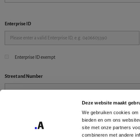
Enterprise ID
Enterprise ID exempt
Street
and Number
Deze website maakt gebru
Street 2
We gebruiken cookies om c
bieden en om ons websitev
site met onze partners vo
combineren met andere inf