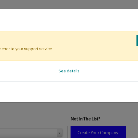
 error to your support service.
Registration
Attendee Identificati
See details
D. When a company is selected it will auto-complete the form. If you do
Not In The List?
Create Your Company