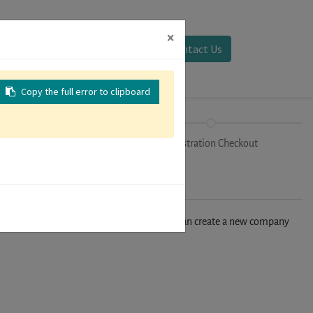
×
Sign in
Contact Us
Copy the full error to clipboard
Tracks
Registration Checkout
n't find your company in our database, you can create a new company