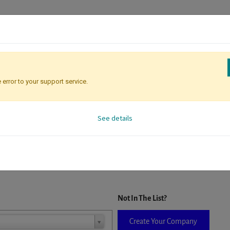
 error to your support service.
Attendee Identification
See details
D. When a company is selected it will auto-complete the form. If you do
Not In The List?
Create Your Company