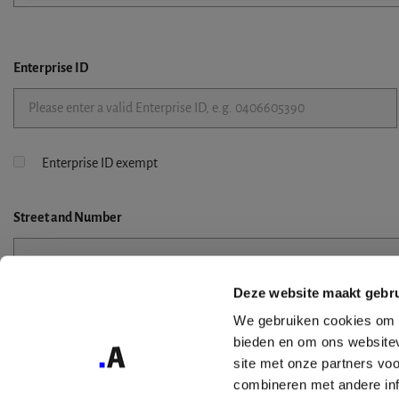
Enterprise ID
Enterprise ID exempt
Street
and Number
Deze website maakt gebru
Street 2
We gebruiken cookies om c
bieden en om ons websitev
site met onze partners vo
combineren met andere inf