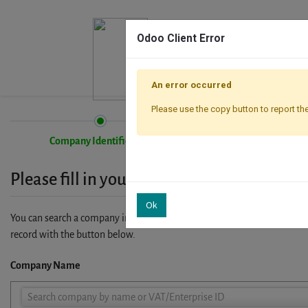
Odoo Client Error
An error occurred
Please use the copy button to report the
Company Identification
Registration
Please fill in your company details
Ok
You can search a company in our database by name, VAT or enterprise I
record with the button below.
Company Name
Company
Search company by name or VAT/Enterprise ID
Name