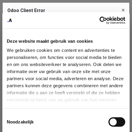
×
Odoo Client Error
Contact Us
An error
Copy the full error to clipboard
occurred
Deze website maakt gebruik van cookies
Please use the copy button to report the error to your support
We gebruiken cookies om content en advertenties te
service.
Company
personaliseren, om functies voor social media te bieden
Identification
en om ons websiteverkeer te analyseren. Ook delen we
informatie over uw gebruik van onze site met onze
See details
Please fill in your company details
partners voor social media, adverteren en analyse. Deze
partners kunnen deze gegevens combineren met andere
informatie die u aan ze heeft verstrekt of die ze hebben
Ok
You can search a company in our database by name, VAT or
verzameld op basis van uw gebruik van hun services.
enterprise ID. When a company is selected it will auto-complete the
form. If you don't find your company in our database, you can create
a new company record with the button below.
Toestemmingsselectie
Noodzakelijk
Company Name