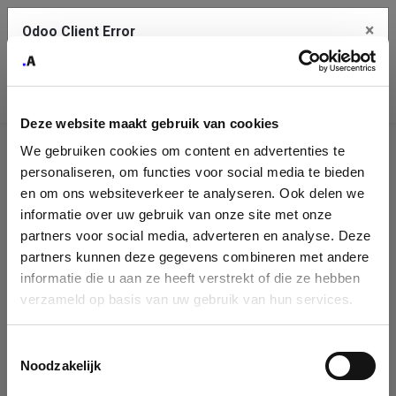
×
Odoo Client Error
Contact Us
An error
Copy the full error to clipboard
occurred
Deze website maakt gebruik van cookies
Please use the copy button to report the error to your support
We gebruiken cookies om content en advertenties te
service.
Company
personaliseren, om functies voor social media te bieden
Identification
en om ons websiteverkeer te analyseren. Ook delen we
informatie over uw gebruik van onze site met onze
See details
Please fill in your company details
partners voor social media, adverteren en analyse. Deze
partners kunnen deze gegevens combineren met andere
informatie die u aan ze heeft verstrekt of die ze hebben
Ok
You can search a company in our database by name, VAT or
verzameld op basis van uw gebruik van hun services.
enterprise ID. When a company is selected it will auto-complete the
form. If you don't find your company in our database, you can create
a new company record with the button below.
Toestemmingsselectie
Noodzakelijk
Company Name