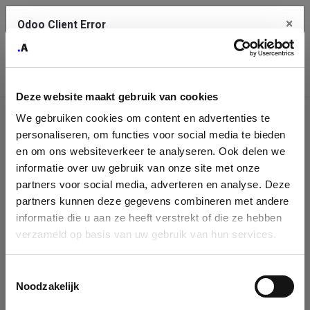
×
Odoo Client Error
Contact Us
An error
Copy the full error to clipboard
occurred
Deze website maakt gebruik van cookies
Please use the copy button to report the error to your support
We gebruiken cookies om content en advertenties te
service.
Company
personaliseren, om functies voor social media te bieden
Identification
en om ons websiteverkeer te analyseren. Ook delen we
informatie over uw gebruik van onze site met onze
See details
Please fill in your company details
partners voor social media, adverteren en analyse. Deze
partners kunnen deze gegevens combineren met andere
informatie die u aan ze heeft verstrekt of die ze hebben
Ok
You can search a company in our database by name, VAT or
verzameld op basis van uw gebruik van hun services.
enterprise ID. When a company is selected it will auto-complete the
form. If you don't find your company in our database, you can create
a new company record with the button below.
Toestemmingsselectie
Noodzakelijk
Company Name