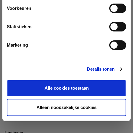
Company
Voorkeuren
Search company by name or VAT/Enterprise ID
Name
Statistieken
Not In The List?
Create Your Company
Marketing
Details tonen
Enterprise ID
Alle cookies toestaan
TIN / VAT
Alleen noodzakelijke cookies
Language