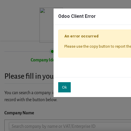
Odoo Client Error
An error occurred
Please use the copy button to report the
Company Identification
Please fill in your company details
Ok
You can search a company in our database by name, VAT or enterprise I
record with the button below.
Company Name
Company
Search company by name or VAT/Enterprise ID
Name