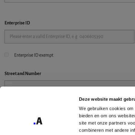
Enterprise ID
Enterprise ID exempt
Street
and Number
Deze website maakt gebru
Street 2
We gebruiken cookies om c
bieden en om ons websitev
site met onze partners vo
combineren met andere inf