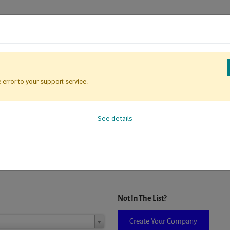
 error to your support service.
Registration
Attendee Identificati
See details
D. When a company is selected it will auto-complete the form. If you do
Not In The List?
Create Your Company