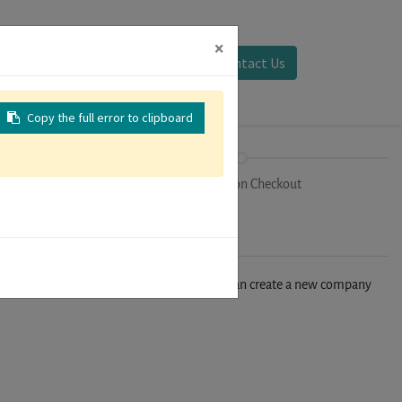
×
Sign in
Contact Us
Copy the full error to clipboard
on
Registration Checkout
n't find your company in our database, you can create a new company