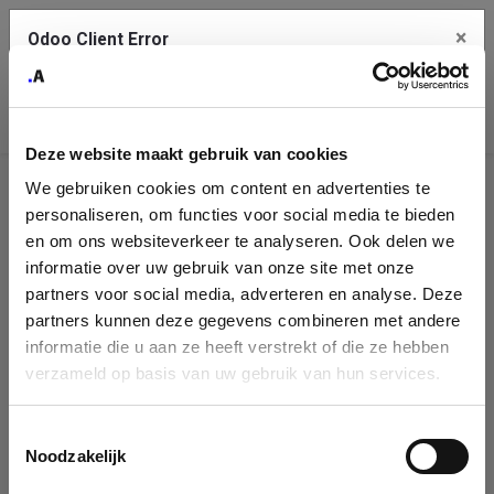
×
Odoo Client Error
Contact Us
An error
Copy the full error to clipboard
occurred
Deze website maakt gebruik van cookies
Please use the copy button to report the error to your support
We gebruiken cookies om content en advertenties te
service.
Company
personaliseren, om functies voor social media te bieden
Identification
en om ons websiteverkeer te analyseren. Ook delen we
informatie over uw gebruik van onze site met onze
See details
Please fill in your company details
partners voor social media, adverteren en analyse. Deze
partners kunnen deze gegevens combineren met andere
informatie die u aan ze heeft verstrekt of die ze hebben
Ok
You can search a company in our database by name, VAT or
verzameld op basis van uw gebruik van hun services.
enterprise ID. When a company is selected it will auto-complete the
form. If you don't find your company in our database, you can create
a new company record with the button below.
Toestemmingsselectie
Noodzakelijk
Company Name