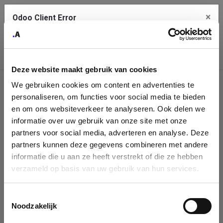
×
Odoo Client Error
Contact Us
An error
Copy the full error to clipboard
occurred
Deze website maakt gebruik van cookies
Please use the copy button to report the error to your support
We gebruiken cookies om content en advertenties te
service.
Company
personaliseren, om functies voor social media te bieden
Identification
en om ons websiteverkeer te analyseren. Ook delen we
informatie over uw gebruik van onze site met onze
See details
Please fill in your company details
partners voor social media, adverteren en analyse. Deze
partners kunnen deze gegevens combineren met andere
informatie die u aan ze heeft verstrekt of die ze hebben
Ok
You can search a company in our database by name, VAT or
verzameld op basis van uw gebruik van hun services.
enterprise ID. When a company is selected it will auto-complete the
form. If you don't find your company in our database, you can create
a new company record with the button below.
Toestemmingsselectie
Noodzakelijk
Company Name