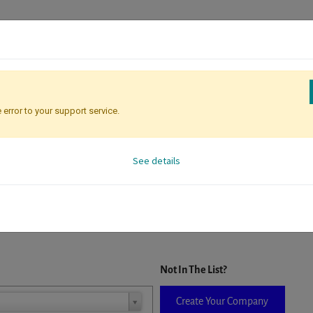
 error to your support service.
Registration
Attendee Identificati
See details
D. When a company is selected it will auto-complete the form. If you do
Not In The List?
Create Your Company