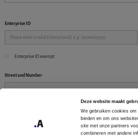
Enterprise ID
Enterprise ID exempt
Street
and Number
Deze website maakt gebru
Street 2
We gebruiken cookies om c
bieden en om ons websitev
site met onze partners vo
combineren met andere inf