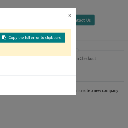
×
Sign in
Contact Us
Copy the full error to clipboard
on
Registration Checkout
n't find your company in our database, you can create a new company