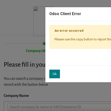
Odoo Client Error
An error occurred
Please use the copy button to report the
Company Identification
Please fill in your company details
Ok
You can search a company in our database by name, VAT or enterprise I
record with the button below.
Company Name
Company
Search company by name or VAT/Enterprise ID
Name