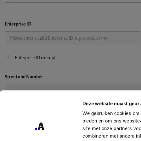
Enterprise ID
Enterprise ID exempt
Street
and Number
Deze website maakt gebru
Street 2
We gebruiken cookies om c
bieden en om ons websitev
site met onze partners vo
combineren met andere inf