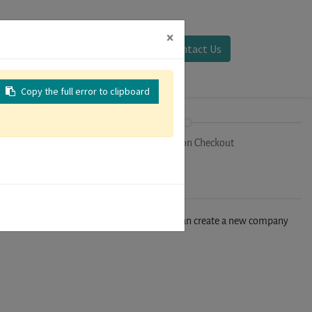
×
Sign in
Contact Us
Copy the full error to clipboard
on
Registration Checkout
n't find your company in our database, you can create a new company