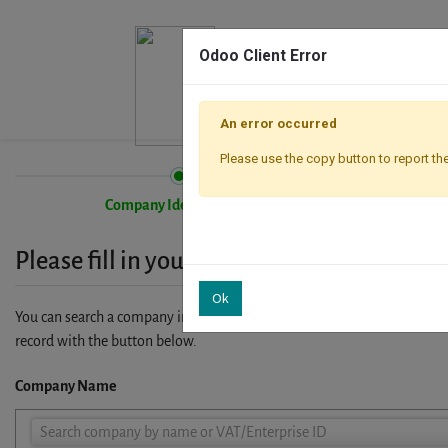
Odoo Client Error
An error occurred
Please use the copy button to report the
Company Identification
Please fill in your company details
Ok
You can search a company in our database by name, VAT or enterprise I
record with the button below.
Company Name
Company
Search company by name or VAT/Enterprise ID
Name