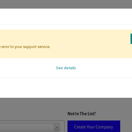
 error to your support service.
Registration
Attendee Identificati
See details
D. When a company is selected it will auto-complete the form. If you do
Not In The List?
Create Your Company