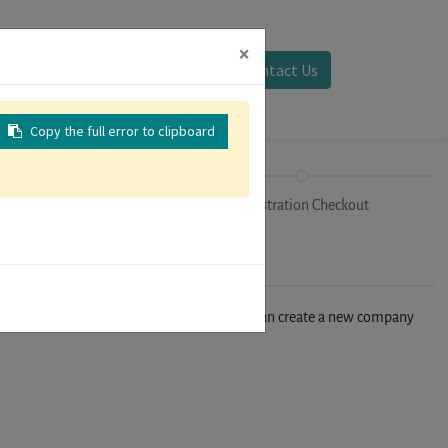
×
Sign in
Contact Us
Copy the full error to clipboard
Tracks
Registration Checkout
n't find your company in our database, you can create a new company