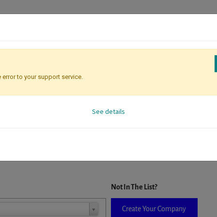
 error to your support service.
Attendee Identification
See details
D. When a company is selected it will auto-complete the form. If you do
Not In The List?
Create Your Company