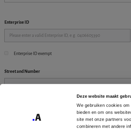
Enterprise ID
Enterprise ID exempt
Street
and Number
Deze website maakt gebru
Street 2
We gebruiken cookies om c
bieden en om ons websitev
site met onze partners vo
combineren met andere inf