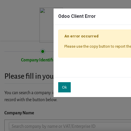
Odoo Client Error
An error occurred
Please use the copy button to report the
Company Identification
Registration
Please fill in your company details
Ok
You can search a company in our database by name, VAT or enterprise I
record with the button below.
Company Name
Company
Search company by name or VAT/Enterprise ID
Name