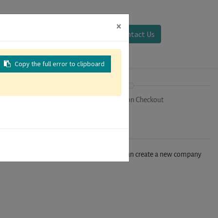
×
Sign in
Contact Us
Copy the full error to clipboard
on
Registration Checkout
n't find your company in our database, you can create a new company