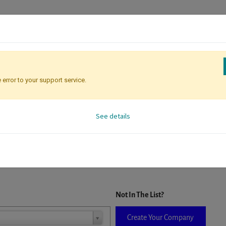
 error to your support service.
Registration
Attendee Identificati
See details
D. When a company is selected it will auto-complete the form. If you do
Not In The List?
Create Your Company