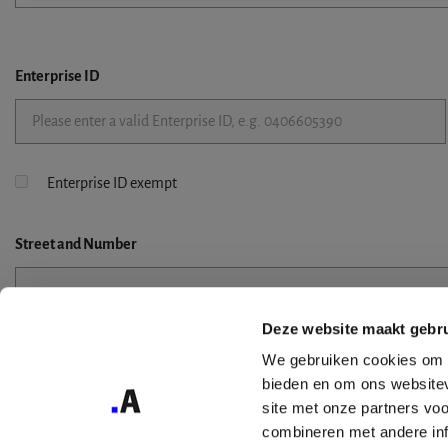
Enterprise ID
Enterprise ID exempt
Street
and Number
Deze website maakt gebru
Street 2
We gebruiken cookies om c
bieden en om ons websitev
site met onze partners vo
combineren met andere inf