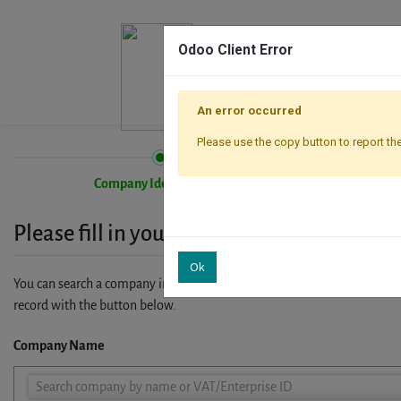
Odoo Client Error
An error occurred
Please use the copy button to report the
Company Identification
Please fill in your company details
Ok
You can search a company in our database by name, VAT or enterprise I
record with the button below.
Company Name
Company
Search company by name or VAT/Enterprise ID
Name