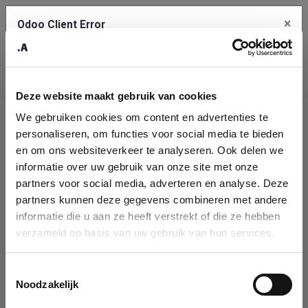
×
Odoo Client Error
Contact Us
An error
Copy the full error to clipboard
occurred
Deze website maakt gebruik van cookies
Please use the copy button to report the error to your support
We gebruiken cookies om content en advertenties te
service.
Company
personaliseren, om functies voor social media te bieden
Identification
en om ons websiteverkeer te analyseren. Ook delen we
informatie over uw gebruik van onze site met onze
See details
Please fill in your company details
partners voor social media, adverteren en analyse. Deze
partners kunnen deze gegevens combineren met andere
informatie die u aan ze heeft verstrekt of die ze hebben
Ok
You can search a company in our database by name, VAT or
verzameld op basis van uw gebruik van hun services.
enterprise ID. When a company is selected it will auto-complete the
form. If you don't find your company in our database, you can create
a new company record with the button below.
Toestemmingsselectie
Noodzakelijk
Company Name