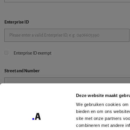
Enterprise ID
Enterprise ID exempt
Street
and Number
Deze website maakt gebru
Street 2
We gebruiken cookies om c
bieden en om ons websitev
site met onze partners vo
combineren met andere inf