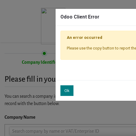
Odoo Client Error
An error occurred
Please use the copy button to report the
Company Identification
Registration
Please fill in your company details
Ok
You can search a company in our database by name, VAT or enterprise I
record with the button below.
Company Name
Company
Search company by name or VAT/Enterprise ID
Name