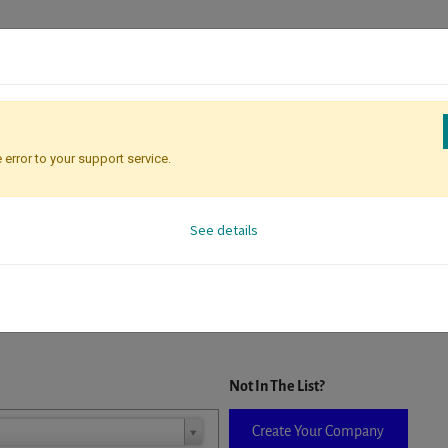
 error to your support service.
Attendee Identification
See details
D. When a company is selected it will auto-complete the form. If you do
Not In The List?
Create Your Company