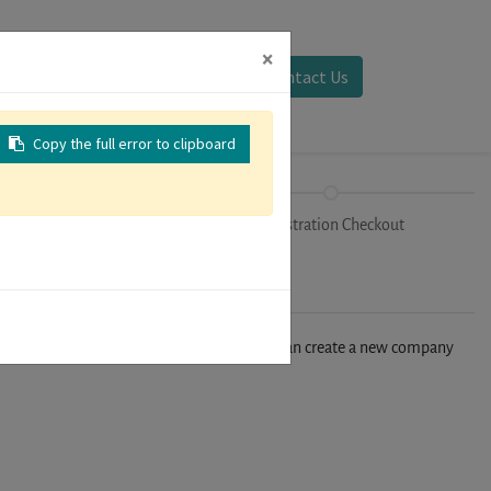
×
Sign in
Contact Us
Copy the full error to clipboard
Tracks
Registration Checkout
n't find your company in our database, you can create a new company