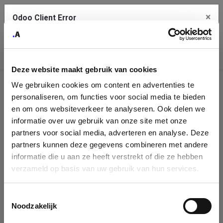
×
Odoo Client Error
Contact Us
An error
Copy the full error to clipboard
occurred
Deze website maakt gebruik van cookies
Please use the copy button to report the error to your support
We gebruiken cookies om content en advertenties te
service.
Company
personaliseren, om functies voor social media te bieden
Identification
en om ons websiteverkeer te analyseren. Ook delen we
informatie over uw gebruik van onze site met onze
See details
Please fill in your company details
partners voor social media, adverteren en analyse. Deze
partners kunnen deze gegevens combineren met andere
informatie die u aan ze heeft verstrekt of die ze hebben
Ok
You can search a company in our database by name, VAT or
verzameld op basis van uw gebruik van hun services.
enterprise ID. When a company is selected it will auto-complete the
form. If you don't find your company in our database, you can create
a new company record with the button below.
Toestemmingsselectie
Noodzakelijk
Company Name