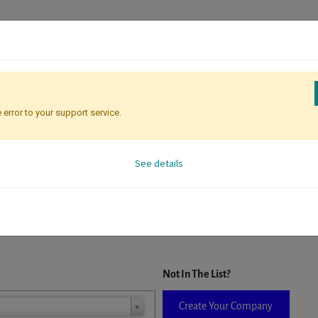
 error to your support service.
Registration
Attendee Identificati
See details
D. When a company is selected it will auto-complete the form. If you do
Not In The List?
Create Your Company