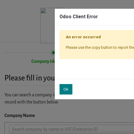
Odoo Client Error
An error occurred
Please use the copy button to report the
Company Identification
Please fill in your company details
Ok
You can search a company in our database by name, VAT or enterprise I
record with the button below.
Company Name
Company
Search company by name or VAT/Enterprise ID
Name