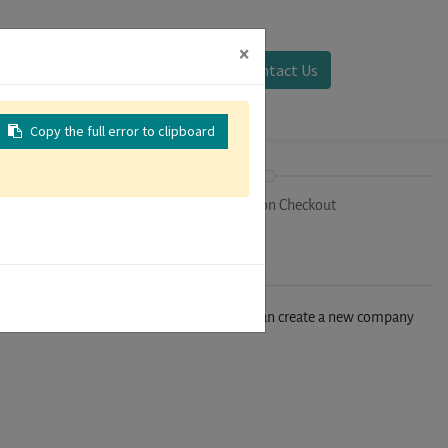
×
Sign in
Contact Us
Copy the full error to clipboard
on
Registration Checkout
n't find your company in our database, you can create a new company