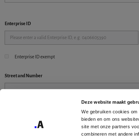
Enterprise ID
Enterprise ID exempt
Street
and Number
Deze website maakt gebru
Street 2
We gebruiken cookies om c
bieden en om ons websitev
site met onze partners vo
combineren met andere inf