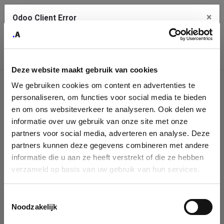
×
Odoo Client Error
Contact Us
An error
Copy the full error to clipboard
occurred
Deze website maakt gebruik van cookies
Please use the copy button to report the error to your support
We gebruiken cookies om content en advertenties te
service.
Company
personaliseren, om functies voor social media te bieden
Identification
en om ons websiteverkeer te analyseren. Ook delen we
informatie over uw gebruik van onze site met onze
See details
Please fill in your company details
partners voor social media, adverteren en analyse. Deze
partners kunnen deze gegevens combineren met andere
informatie die u aan ze heeft verstrekt of die ze hebben
Ok
You can search a company in our database by name, VAT or
verzameld op basis van uw gebruik van hun services.
enterprise ID. When a company is selected it will auto-complete the
form. If you don't find your company in our database, you can create
a new company record with the button below.
Toestemmingsselectie
Noodzakelijk
Company Name