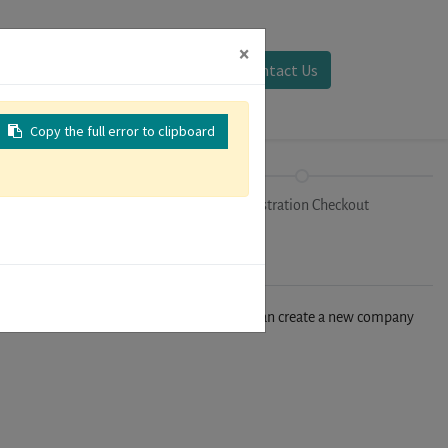
×
Sign in
Contact Us
Copy the full error to clipboard
Tracks
Registration Checkout
n't find your company in our database, you can create a new company