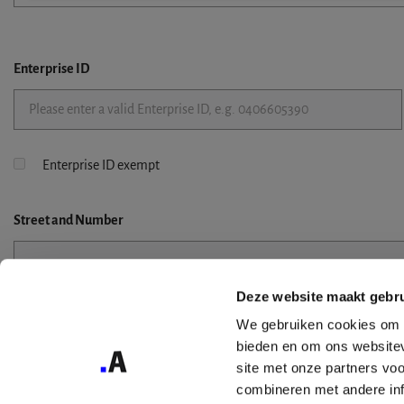
Enterprise ID
Enterprise ID exempt
Street
and Number
Deze website maakt gebru
Street 2
We gebruiken cookies om c
bieden en om ons websitev
site met onze partners vo
combineren met andere inf