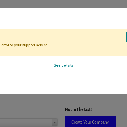
 error to your support service.
Attendee Identification
See details
D. When a company is selected it will auto-complete the form. If you do
Not In The List?
Create Your Company