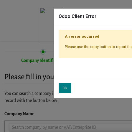
Odoo Client Error
An error occurred
Please use the copy button to report the
Company Identification
Registration
Please fill in your company details
Ok
You can search a company in our database by name, VAT or enterprise I
record with the button below.
Company Name
Company
Search company by name or VAT/Enterprise ID
Name