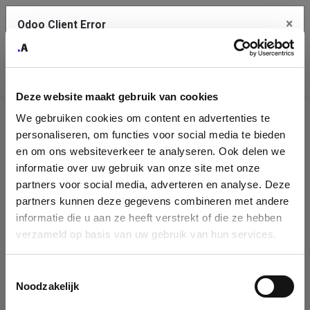
×
Odoo Client Error
Contact Us
An error
Copy the full error to clipboard
occurred
Deze website maakt gebruik van cookies
Please use the copy button to report the error to your support
We gebruiken cookies om content en advertenties te
service.
Company
personaliseren, om functies voor social media te bieden
Identification
en om ons websiteverkeer te analyseren. Ook delen we
informatie over uw gebruik van onze site met onze
See details
Please fill in your company details
partners voor social media, adverteren en analyse. Deze
partners kunnen deze gegevens combineren met andere
informatie die u aan ze heeft verstrekt of die ze hebben
Ok
You can search a company in our database by name, VAT or
verzameld op basis van uw gebruik van hun services.
enterprise ID. When a company is selected it will auto-complete the
form. If you don't find your company in our database, you can create
a new company record with the button below.
Toestemmingsselectie
Noodzakelijk
Company Name