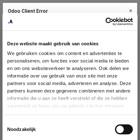
×
Contact Us
Odoo Client Error
An error
Company
Copy the full error to clipboard
occurred
Deze website maakt gebruik van cookies
Identification
Please use the copy button to report the error to your support
We gebruiken cookies om content en advertenties te
service.
Please fill in your company details
personaliseren, om functies voor social media te bieden
en om ons websiteverkeer te analyseren. Ook delen we
informatie over uw gebruik van onze site met onze
You can search a company in our database by name, VAT or
See details
partners voor social media, adverteren en analyse. Deze
enterprise ID. When a company is selected it will auto-complete the
partners kunnen deze gegevens combineren met andere
form. If you don't find your company in our database, you can create
informatie die u aan ze heeft verstrekt of die ze hebben
Ok
a new company record with the button below.
verzameld op basis van uw gebruik van hun services.
Company Name
Toestemmingsselectie
Company
Search company by name or VAT/Enterprise ID
Noodzakelijk
Name