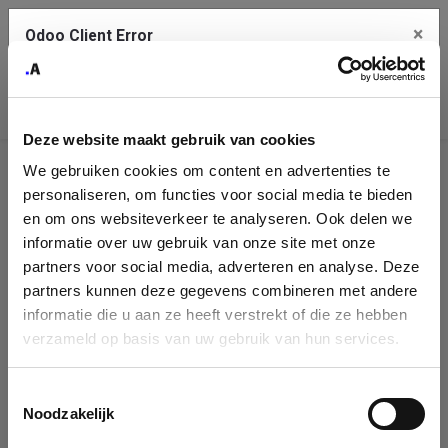
×
Odoo Client Error
Contact Us
An error
Copy the full error to clipboard
occurred
Deze website maakt gebruik van cookies
Please use the copy button to report the error to your support
We gebruiken cookies om content en advertenties te
service.
Company
personaliseren, om functies voor social media te bieden
Identification
en om ons websiteverkeer te analyseren. Ook delen we
informatie over uw gebruik van onze site met onze
See details
Please fill in your company details
partners voor social media, adverteren en analyse. Deze
partners kunnen deze gegevens combineren met andere
informatie die u aan ze heeft verstrekt of die ze hebben
Ok
You can search a company in our database by name, VAT or
verzameld op basis van uw gebruik van hun services.
enterprise ID. When a company is selected it will auto-complete the
form. If you don't find your company in our database, you can create
a new company record with the button below.
Toestemmingsselectie
Noodzakelijk
Company Name