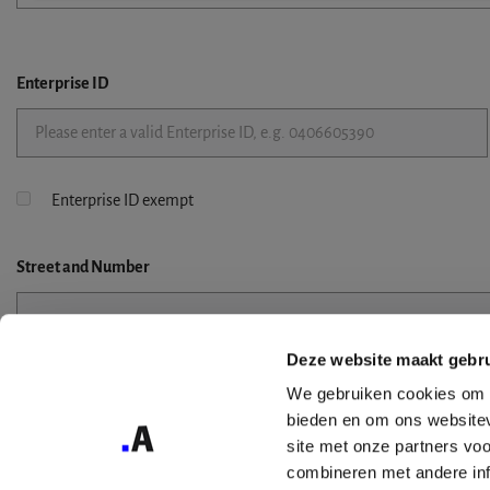
Enterprise ID
Enterprise ID exempt
Street
and Number
Deze website maakt gebru
Street 2
We gebruiken cookies om c
bieden en om ons websitev
site met onze partners vo
combineren met andere inf