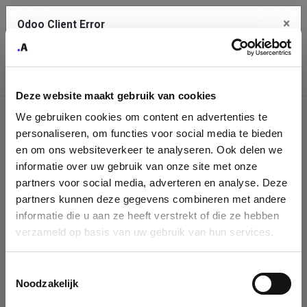
×
Odoo Client Error
Contact Us
An error
Copy the full error to clipboard
occurred
Deze website maakt gebruik van cookies
Please use the copy button to report the error to your support
We gebruiken cookies om content en advertenties te
service.
Company
personaliseren, om functies voor social media te bieden
Identification
en om ons websiteverkeer te analyseren. Ook delen we
informatie over uw gebruik van onze site met onze
See details
Please fill in your company details
partners voor social media, adverteren en analyse. Deze
partners kunnen deze gegevens combineren met andere
informatie die u aan ze heeft verstrekt of die ze hebben
Ok
You can search a company in our database by name, VAT or
verzameld op basis van uw gebruik van hun services.
enterprise ID. When a company is selected it will auto-complete the
form. If you don't find your company in our database, you can create
a new company record with the button below.
Toestemmingsselectie
Noodzakelijk
Company Name