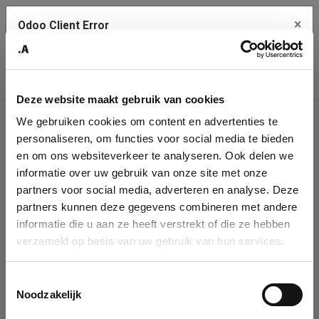
×
Odoo Client Error
Contact Us
An error
Copy the full error to clipboard
occurred
Deze website maakt gebruik van cookies
Please use the copy button to report the error to your support
We gebruiken cookies om content en advertenties te
service.
Company
personaliseren, om functies voor social media te bieden
Identification
en om ons websiteverkeer te analyseren. Ook delen we
informatie over uw gebruik van onze site met onze
See details
Please fill in your company details
partners voor social media, adverteren en analyse. Deze
partners kunnen deze gegevens combineren met andere
informatie die u aan ze heeft verstrekt of die ze hebben
Ok
You can search a company in our database by name, VAT or
verzameld op basis van uw gebruik van hun services.
enterprise ID. When a company is selected it will auto-complete the
form. If you don't find your company in our database, you can create
a new company record with the button below.
Toestemmingsselectie
Noodzakelijk
Company Name